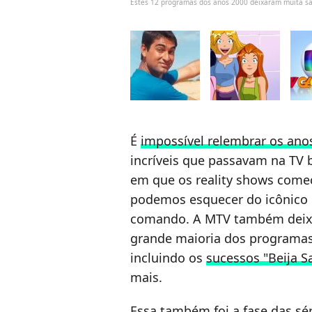
Estes 12 programas dos anos 2000 deixaram muita s
É
impossível relembrar os ano
incríveis que passavam na TV b
em que os reality shows começ
podemos esquecer do icônico 
comando. A MTV também deixa
grande maioria dos programas
incluindo os
sucessos "Beija S
mais.
Essa também foi a fase das sé