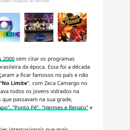
audade© Divulgação, SBT/MV/Globo
s 2000
sem citar os programas
rasileira da época. Essa foi a década
aram a ficar famosos no país e não
"
No Limite
", com Zeca Camargo no
va todos os jovens vidrados na
 que passavam na sua grade,
apo", "Ponto Pê", "Hermes e Renato"
e
ries internacionais que mais