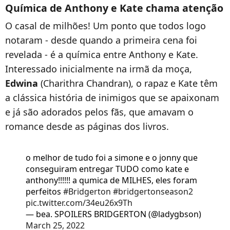
Química de Anthony e Kate chama atenção
O casal de milhões! Um ponto que todos logo
notaram - desde quando a primeira cena foi
revelada - é a química entre Anthony e Kate.
Interessado inicialmente na irmã da moça,
Edwina
(Charithra Chandran), o rapaz e Kate têm
a clássica história de inimigos que se apaixonam
e já são adorados pelos fãs, que amavam o
romance desde as páginas dos livros.
o melhor de tudo foi a simone e o jonny que
conseguiram entregar TUDO como kate e
anthony!!!!!! a qumica de MILHES, eles foram
perfeitos
#Bridgerton
#bridgertonseason2
pic.twitter.com/34eu26x9Th
— bea. SPOILERS BRIDGERTON (@ladygbson)
March 25, 2022