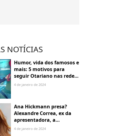
S NOTÍCIAS
Humor, vida dos famosos e
mais: 5 motivos para
seguir Otariano nas redes
sociais
4 de janeiro de 2024
Ana Hickmann presa?
Alexandre Correa, ex da
apresentadora, a
denuncia por alienação
4 de janeiro de 2024
parental