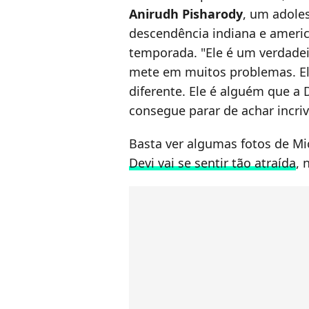
Anirudh Pisharody
, um adole
descendência indiana e americ
temporada. "Ele é um verdade
mete em muitos problemas. E
diferente. Ele é alguém que a
consegue parar de achar incri
Basta ver algumas fotos de Mi
Devi vai se sentir tão atraída
, 