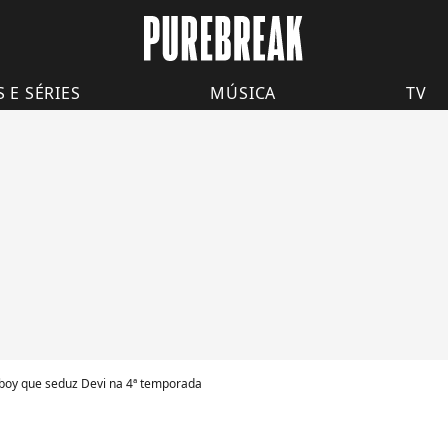
S E SÉRIES
MÚSICA
TV
 boy que seduz Devi na 4ª temporada