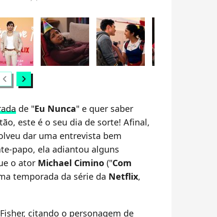
hevron_left
chevron_right
rada
de "
Eu Nunca
" e quer saber
tão, este é o seu dia de sorte! Afinal,
olveu dar uma entrevista bem
te-papo, ela adiantou alguns
que o ator
Michael Cimino
("
Com
ltima temporada da série da
Netflix
,
 Fisher, citando o personagem de