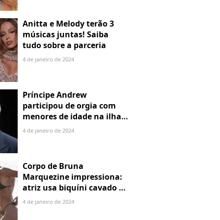
Anitta e Melody terão 3
músicas juntas! Saiba
tudo sobre a parceria
4 de janeiro de 2024
Príncipe Andrew
participou de orgia com
menores de idade na ilha
de Jeffrey Epstein, chefe de
4 de janeiro de 2024
rede de tráfico sexual
Corpo de Bruna
Marquezine impressiona:
atriz usa biquíni cavado e
body chain ao chegar em
4 de janeiro de 2024
Noronha