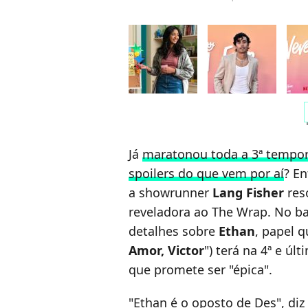
c
Já
maratonou toda a 3ª tempo
spoilers do que vem por aí
? En
a showrunner
Lang Fisher
res
reveladora ao The Wrap. No ba
detalhes sobre
Ethan
, papel 
Amor, Victor
") terá na 4ª e ú
que promete ser "épica".
"Ethan é o oposto de Des", diz