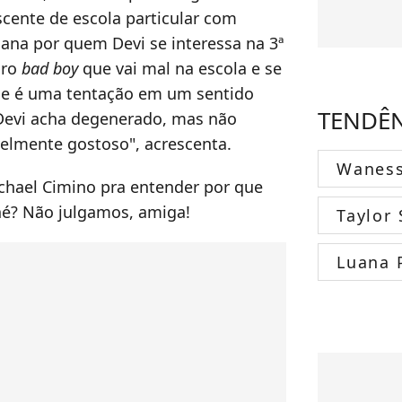
scente de escola particular com
ana por quem Devi se interessa na 3ª
iro
bad boy
que vai mal na escola e se
le é uma tentação em um sentido
TENDÊ
 Devi acha degenerado, mas não
velmente gostoso", acrescenta.
Wanes
chael Cimino pra entender por que
né? Não julgamos, amiga!
Taylor 
Luana 