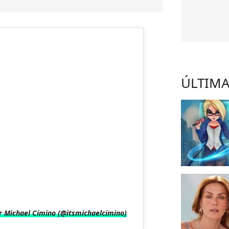
ÚLTIMA
 Michael Cimino (@itsmichaelcimino)