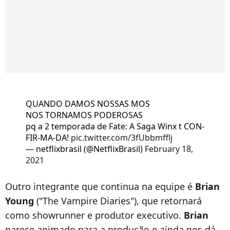
QUANDO DAMOS NOSSAS MOS
NOS TORNAMOS PODEROSAS
pq a 2 temporada de Fate: A Saga Winx t CON-
FIR-MA-DA!
pic.twitter.com/3fUbbmfflj
— netflixbrasil (@NetflixBrasil)
February 18,
2021
Outro integrante que continua na equipe é
Brian
Young
("The Vampire Diaries"), que retornará
como showrunner e produtor executivo.
Brian
parece animado para a produção e ainda nos dá