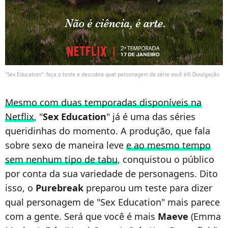
"Sex Education": faça o teste e descubra qual personagem da série você é© Divulgação
Mesmo com duas temporadas disponíveis na
Netflix
, "
Sex Education
" já é uma das séries
queridinhas do momento. A produção, que fala
sobre sexo de maneira leve
e ao mesmo tempo
sem nenhum tipo de tabu
, conquistou o público
por conta da sua variedade de personagens. Dito
isso, o
Purebreak
preparou um teste para dizer
qual personagem de "Sex Education" mais parece
com a gente. Será que você é mais
Maeve
(Emma