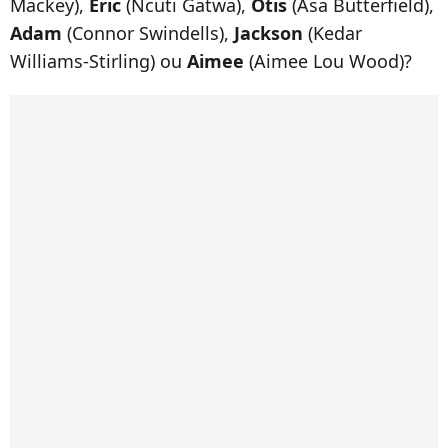
Mackey),
Eric
(Ncuti Gatwa),
Otis
(Asa Butterfield),
Adam
(Connor Swindells),
Jackson
(Kedar
Williams-Stirling) ou
Aimee
(Aimee Lou Wood)?