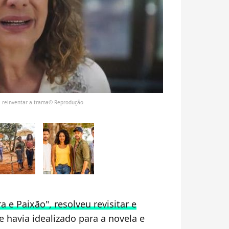
s a reinventar a trama© Reprodução
a e Paixão", resolveu revisitar e
 havia idealizado para a novela e