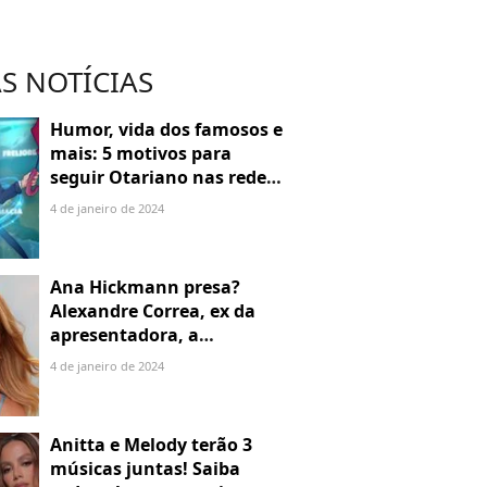
S NOTÍCIAS
Humor, vida dos famosos e
mais: 5 motivos para
seguir Otariano nas redes
sociais
4 de janeiro de 2024
Ana Hickmann presa?
Alexandre Correa, ex da
apresentadora, a
denuncia por alienação
4 de janeiro de 2024
parental
Anitta e Melody terão 3
músicas juntas! Saiba