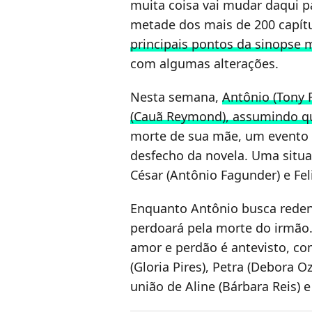
muita coisa vai mudar daqui p
metade dos mais de 200 capít
principais pontos da sinopse m
com algumas alterações.
Nesta semana,
Antônio (Tony 
(Cauã Reymond), assumindo q
morte de sua mãe, um evento q
desfecho da novela. Uma situa
César (Antônio Fagunder) e Fel
Enquanto Antônio busca redenç
perdoará pela morte do irmão.
amor e perdão é antevisto, co
(Gloria Pires), Petra (Debora 
união de Aline (Bárbara Reis)