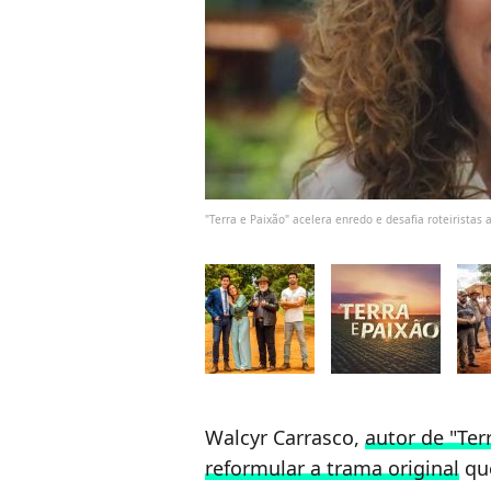
"Terra e Paixão" acelera enredo e desafia roteirista
Walcyr Carrasco,
autor de "Terr
reformular a trama original
que