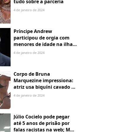
tudo sobre a parceria
4 de janeiro de 2024
Príncipe Andrew
participou de orgia com
menores de idade na ilha
de Jeffrey Epstein, chefe de
4 de janeiro de 2024
rede de tráfico sexual
Corpo de Bruna
Marquezine impressiona:
atriz usa biquíni cavado e
body chain ao chegar em
4 de janeiro de 2024
Noronha
Júlio Cocielo pode pegar
até 5 anos de prisão por
falas racistas na web; MPF