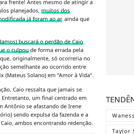
ara frente! Antes mesmo de atingir a
ulos planejados,
muitos dos
odificada já foram ao ar
, ainda que
Ramos) buscará o perdão de Caio
ue o culpou
de forma errada pela
ue, originalmente, só ocorreria no
ção semelhante ao ocorrido entre
ix (Mateus Solano) em "Amor à Vida".
ão, Caio ressalta que jamais se
TENDÊ
 Entretanto, um final centrado em
m Antônio se afastando de Irene
Ozório) sendo expulsa da fazenda e a
Wanes
 e Caio, ambos encontrando redenção.
Taylor 