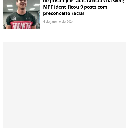
de prisão por falas racistas na web;
MPF identificou 9 posts com
preconceito racial
4 de janeiro de 2024