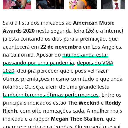
Saiu a lista dos indicados ao
American Music
Awards 2020
nesta segunda-feira (26) e a internet
já está contando os dias para a premiação, que
acontecerá em
22 de novembro
em Los Angeles,
na Califórnia. Apesar do
mundo ainda estar
passando por uma pandemia
,
depois do VMA
2020
, deu pra perceber que é possível fazer
ótimas premiações mesmo com tudo o que anda
rolando. Ou seja, além de uma grande festa
também teremos ótimas performances
. Entre os
principais indicados estão
The Weeknd
e
Roddy
Richh
, com oito nomeações cada. A mulher mais
indicada é a rapper
Megan Thee Stallion
, que
aparece em cinco categorias. Quem será que vai