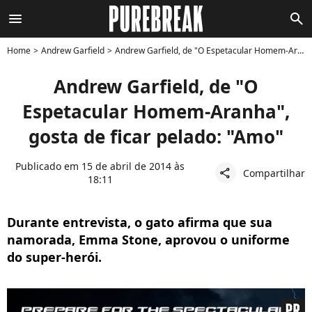
menu
search
Home
Andrew Garfield
Andrew Garfield, de "O Espetacular Homem-Aranha", gosta de ficar pelado: "Amo"
Andrew Garfield, de "O
Espetacular Homem-Aranha",
gosta de ficar pelado: "Amo"
Publicado em 15 de abril de 2014 às
Compartilhar
share
18:11
Durante entrevista, o gato afirma que sua
namorada, Emma Stone, aprovou o uniforme
do super-herói.