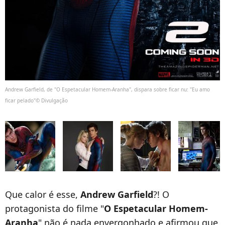
Andrew Garfield, de "O Espetacular Homem-Aranha", dispara sobre ficar nu: "Eu amo
ficar pelado"© Divulgação
Que calor é esse,
Andrew Garfield
?! O
protagonista do filme "
O Espetacular Homem-
Aranha
" não é nada envergonhado e afirmou que