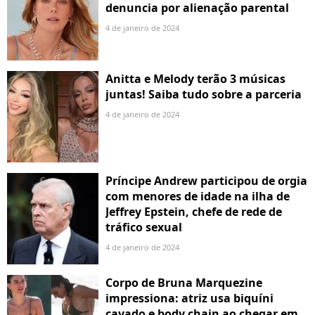
denuncia por alienação parental
4 de janeiro de 2024
Anitta e Melody terão 3 músicas
juntas! Saiba tudo sobre a parceria
4 de janeiro de 2024
Príncipe Andrew participou de orgia
com menores de idade na ilha de
Jeffrey Epstein, chefe de rede de
tráfico sexual
4 de janeiro de 2024
Corpo de Bruna Marquezine
impressiona: atriz usa biquíni
cavado e body chain ao chegar em