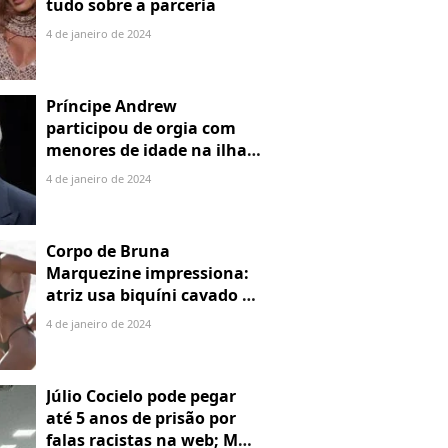
tudo sobre a parceria
4 de janeiro de 2024
Príncipe Andrew
participou de orgia com
menores de idade na ilha
de Jeffrey Epstein, chefe de
4 de janeiro de 2024
rede de tráfico sexual
Corpo de Bruna
Marquezine impressiona:
atriz usa biquíni cavado e
body chain ao chegar em
4 de janeiro de 2024
Noronha
Júlio Cocielo pode pegar
até 5 anos de prisão por
falas racistas na web; MPF