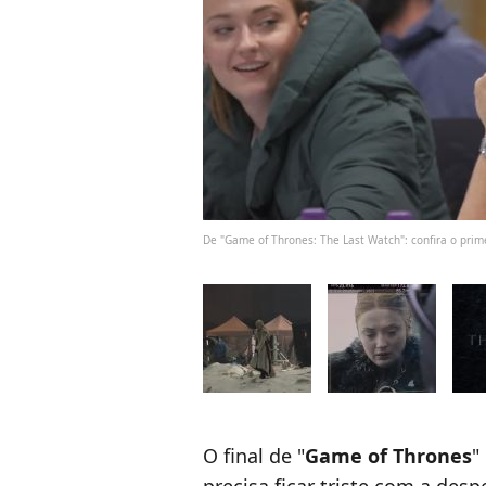
De "Game of Thrones: The Last Watch": confira o prim
O final de "
Game of Thrones
"