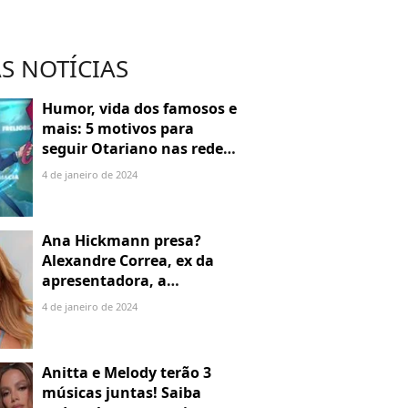
S NOTÍCIAS
Humor, vida dos famosos e
mais: 5 motivos para
seguir Otariano nas redes
sociais
4 de janeiro de 2024
Ana Hickmann presa?
Alexandre Correa, ex da
apresentadora, a
denuncia por alienação
4 de janeiro de 2024
parental
Anitta e Melody terão 3
músicas juntas! Saiba