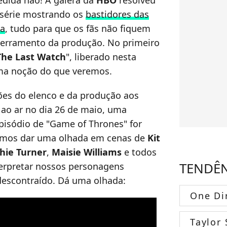
pedida não! A galera da
HBO
resolveu
 série mostrando os
bastidores das
da
, tudo para que os fãs não fiquem
erramento da produção. No primeiro
The Last Watch
", liberado nesta
r uma noção do que veremos.
ções do elenco e da produção aos
 ao ar no dia 26 de maio, uma
pisódio de "Game of Thrones" for
odemos dar uma olhada em cenas de
Kit
hie Turner
,
Maisie Williams
e todos
TENDÊ
terpretar nossos personagens
escontraído. Dá uma olhada:
One Di
Taylor 