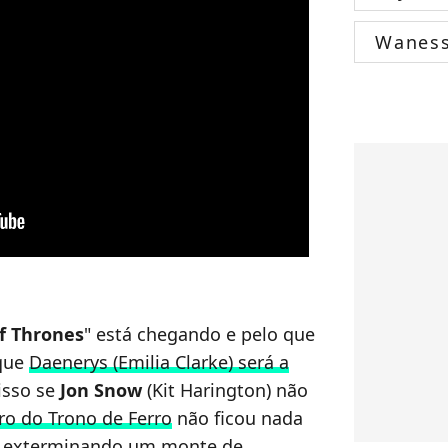
Wanes
f Thrones
" está chegando e pelo que
 que
Daenerys (Emilia Clarke) será a
isso se
Jon Snow
(Kit Harington) não
ro do Trono de Ferro
não ficou nada
es exterminando um monte de