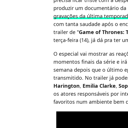
precisa ficar triste com a des
produzir um documentário da
gravações da última tempora
com tanta saudade após o enc
trailer de "
Game of Thrones: 
terça-feira (14), já dá pra te
O especial vai mostrar as rea
momentos finais da série e irá
semana depois que o último e
transmitido. No trailer já p
Harington
,
Emilia Clarke
,
Sop
os atores responsáveis por in
favoritos num ambiente bem d