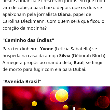
desde a infância e cresceram juntos. Só que tudo
vira de cabeça para baixo depois que os dois se
apaixonam pela jornalista
Diana
, papel de
Carolina Dieckmann. Com quem será que ficou o
coração da mocinha?
"Caminho das Índias"
Para ter dinheiro,
Yvone
(Letícia Sabatella) se
hospeda na casa da amiga
Sílvia
(Déborah Bloch).
A megera propôs ao marido dela,
Raul
, se fingir
de morto para fugir com ela para Dubai.
"Avenida Brasil"