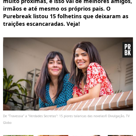
muito próximas, e isso vai de melhores amigos,
irmãos e até mesmo os próprios pais. O
Purebreak listou 15 folhetins que deixaram as
traições escancaradas. Veja!
De "Travessia" a "Verdades Secretas": 15 piores talaricas das novelas© Divulgação, TV
Globo