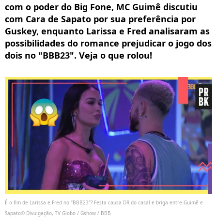
com o poder do Big Fone, MC Guimê discutiu
com Cara de Sapato por sua preferência por
Guskey, enquanto Larissa e Fred analisaram as
possibilidades do romance prejudicar o jogo dos
dois no "BBB23". Veja o que rolou!
É o fim de Larissa e Fred no "BBB23"? Festa causa DR do casal e briga entre Guimê e
Sapato© Divulgação, TV Globo / Gshow / BBB