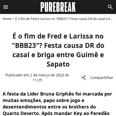
menu
search
Home
É o fim de Fred e Larissa no "BBB23"? Festa causa DR do casal e briga entre Guimê e Sapato
É o fim de Fred e Larissa no
"BBB23"? Festa causa DR do
casal e briga entre Guimê e
Sapato
Publicado em 2 de março de 2023 às
Compartilhar
share
11:25
A festa da Líder Bruna Griphão foi marcada por
muitas emoções, papo sobre jogo e
desentendimentos entre os brothers do
Quarto Deserto. Após mandar Key ao Paredão