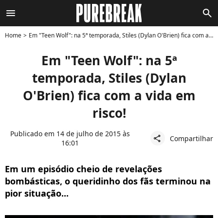
menu
search
Home
Em "Teen Wolf": na 5ª temporada, Stiles (Dylan O'Brien) fica com a vida em risco!
Em "Teen Wolf": na 5ª
temporada, Stiles (Dylan
O'Brien) fica com a vida em
risco!
Publicado em 14 de julho de 2015 às
Compartilhar
share
16:01
Em um episódio cheio de revelações
bombásticas, o queridinho dos fãs terminou na
pior situação...