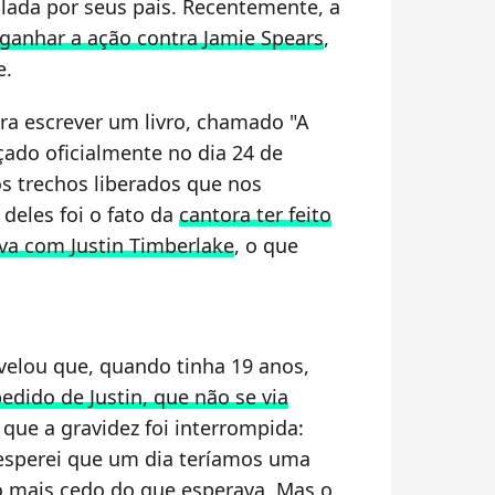
olada por seus pais. Recentemente, a
ganhar a ação contra Jamie Spears
,
e.
a escrever um livro, chamado "A
ado oficialmente no dia 24 de
os trechos liberados que nos
deles foi o fato da
cantora ter feito
va com Justin Timberlake
, o que
evelou que, quando tinha 19 anos,
pedido de Justin, que não se via
, que a gravidez foi interrompida:
 esperei que um dia teríamos uma
to mais cedo do que esperava. Mas o