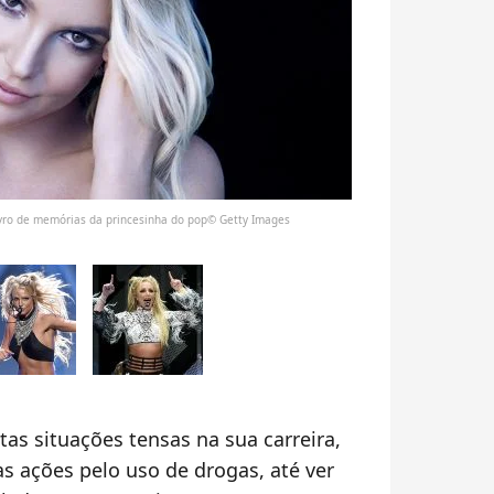
livro de memórias da princesinha do pop© Getty Images
as situações tensas na sua carreira,
s ações pelo uso de drogas, até ver