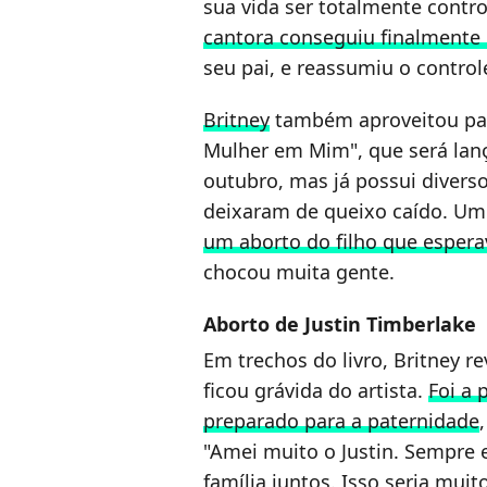
sua vida ser totalmente contr
cantora conseguiu finalmente 
seu pai, e reassumiu o control
Britney
também aproveitou par
Mulher em Mim", que será lanç
outubro, mas já possui divers
deixaram de queixo caído. Um 
um aborto do filho que espera
chocou muita gente.
Aborto de Justin Timberlake
Em trechos do livro, Britney r
ficou grávida do artista.
Foi a 
preparado para a paternidade
"Amei muito o Justin. Sempre
família juntos. Isso seria mui