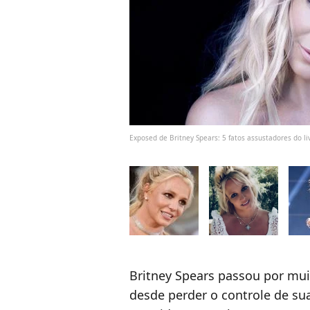
Exposed de Britney Spears: 5 fatos assustadores do 
Britney Spears passou por muit
desde perder o controle de sua