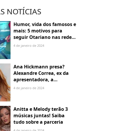
S NOTÍCIAS
Humor, vida dos famosos e
mais: 5 motivos para
seguir Otariano nas redes
sociais
4 de janeiro de 2024
Ana Hickmann presa?
Alexandre Correa, ex da
apresentadora, a
denuncia por alienação
4 de janeiro de 2024
parental
Anitta e Melody terão 3
músicas juntas! Saiba
tudo sobre a parceria
4 de janeiro de 2024