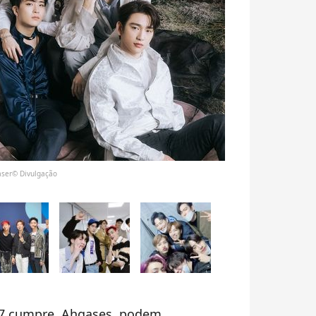
aser© Divulgação
7 cumpre. Ahgases, podem