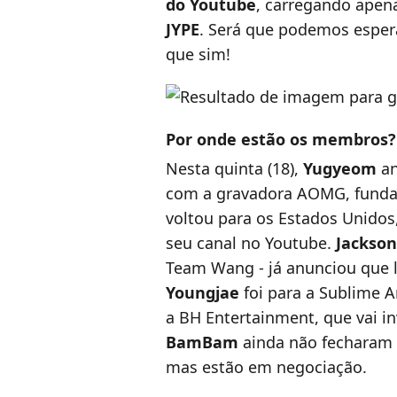
do Youtube
, carregando apen
JYPE
. Será que podemos esper
que sim!
Por onde estão os membros?
Nesta quinta (18),
Yugyeom
an
com a gravadora AOMG, fundad
voltou para os Estados Unidos
seu canal no Youtube.
Jackson
Team Wang - já anunciou que 
Youngjae
foi para a Sublime A
a BH Entertainment, que vai in
BamBam
ainda não fecharam
mas estão em negociação.