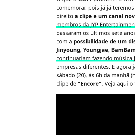
comemorar, pois já já teremo
direito
a clipe e um canal no
membros da JYP Entertainmen
passaram os últimos sete ano
com a
possibilidade de um d
Jinyoung, Youngjae, BamBa
continuariam fazendo música 
empresas diferentes. E agora
sábado (20), às 6h da manhã (h
clipe de
"Encore"
. Veja aqui o