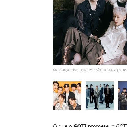
GOT7 lança música nova neste sábado (20). Veja o te
O que o
GOT7
promete, o GOT