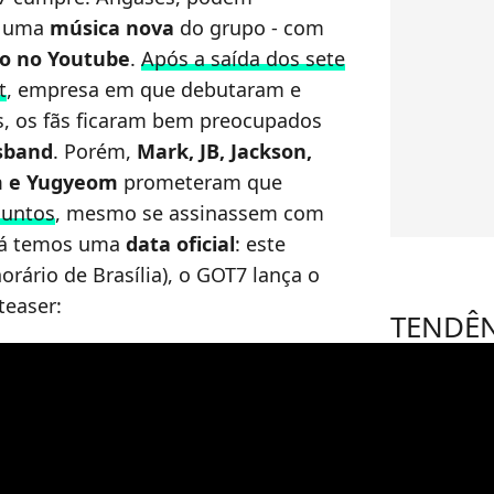
s uma
música nova
do grupo - com
vo no Youtube
.
Após a saída dos sete
t
, empresa em que debutaram e
s, os fãs ficaram bem preocupados
isband
. Porém,
Mark, JB, Jackson,
m e Yugyeom
prometeram que
juntos
, mesmo se assinassem com
 já temos uma
data oficial
: este
orário de Brasília), o GOT7 lança o
 teaser:
TENDÊ
Wanes
Taylor 