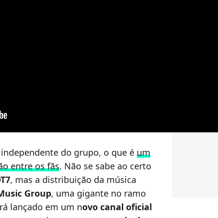
Luana 
a independente do grupo, o que é
um
o entre os fãs
. Não se sabe ao certo
T7
, mas a distribuição da música
Music Group
, uma gigante no ramo
será lançado em um n
ovo canal oficial