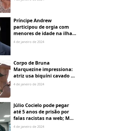
Príncipe Andrew
participou de orgia com
menores de idade na ilha
de Jeffrey Epstein, chefe de
4 de janeiro de 2024
rede de tráfico sexual
Corpo de Bruna
Marquezine impressiona:
atriz usa biquíni cavado e
body chain ao chegar em
4 de janeiro de 2024
Noronha
Júlio Cocielo pode pegar
até 5 anos de prisão por
falas racistas na web; MPF
identificou 9 posts com
4 de janeiro de 2024