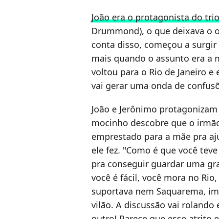
João era o protagonista do tri
Drummond), o que deixava o o
conta disso, começou a surgir
mais quando o assunto era a 
voltou para o Rio de Janeiro e
vai gerar uma onda de confusõ
João e Jerônimo protagonizam 
mocinho descobre que o irmão
emprestado para a mãe pra aju
ele fez. "Como é que você tev
pra conseguir guardar uma gra
você é fácil, você mora no Rio
suportava nem Saquarema, ima
vilão. A discussão vai rolando
outro! Parece que esse atrito e