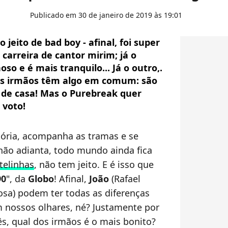
Publicado em 30 de janeiro de 2019 às 19:01
jeito de bad boy - afinal, foi super
arreira de cantor mirim; já o
so e é mais tranquilo... Já o outro,.
is irmãos têm algo em comum: são
 de casa! Mas o Purebreak quer
 voto!
tória, acompanha as tramas e se
 não adianta, todo mundo ainda fica
telinhas
, não tem jeito. E é isso que
90
", da
Globo
! Afinal,
João
(Rafael
osa) podem ter todas as diferenças
 nossos olhares, né? Justamente por
ês, qual dos irmãos é o mais bonito?