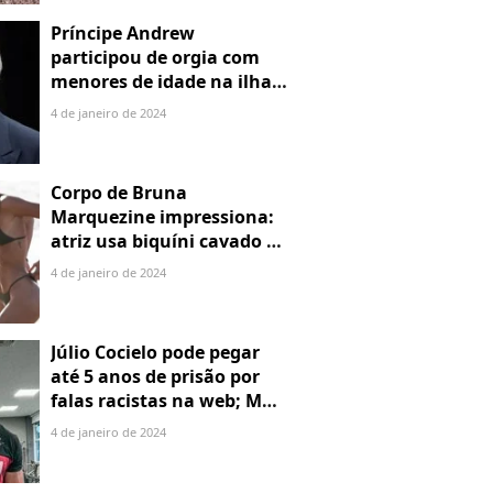
Príncipe Andrew
participou de orgia com
menores de idade na ilha
de Jeffrey Epstein, chefe de
4 de janeiro de 2024
rede de tráfico sexual
Corpo de Bruna
Marquezine impressiona:
atriz usa biquíni cavado e
body chain ao chegar em
4 de janeiro de 2024
Noronha
Júlio Cocielo pode pegar
até 5 anos de prisão por
falas racistas na web; MPF
identificou 9 posts com
4 de janeiro de 2024
preconceito racial