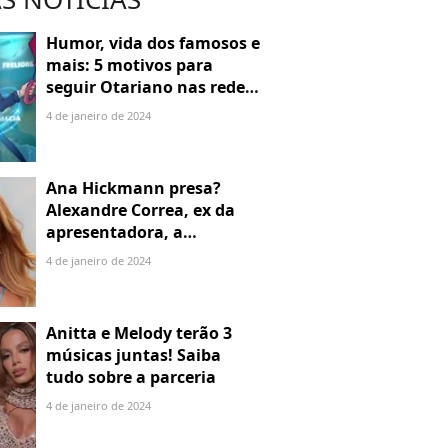
Humor, vida dos famosos e
mais: 5 motivos para
seguir Otariano nas redes
sociais
4 de janeiro de 2024
Ana Hickmann presa?
Alexandre Correa, ex da
apresentadora, a
denuncia por alienação
4 de janeiro de 2024
parental
Anitta e Melody terão 3
músicas juntas! Saiba
tudo sobre a parceria
4 de janeiro de 2024