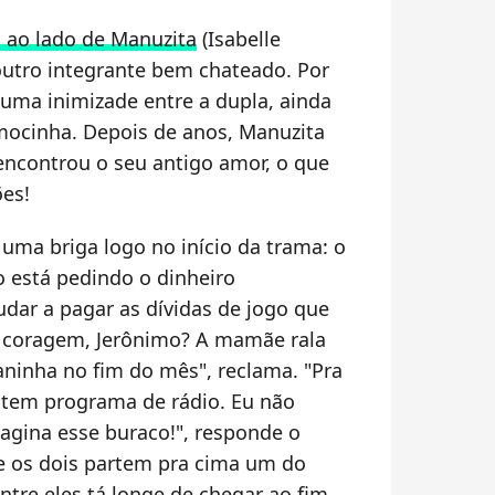
o ao lado de Manuzita
(Isabelle
utro integrante bem chateado. Por
 uma inimizade entre a dupla, ainda
mocinha. Depois de anos, Manuzita
 encontrou o seu antigo amor, o que
es!
uma briga logo no início da trama: o
 está pedindo o dinheiro
dar a pagar as dívidas de jogo que
e coragem, Jerônimo? A mamãe rala
ninha no fim do mês", reclama. "Pra
, tem programa de rádio. Eu não
gina esse buraco!", responde o
 e os dois partem pra cima um do
ntre eles tá longe de chegar ao fim,