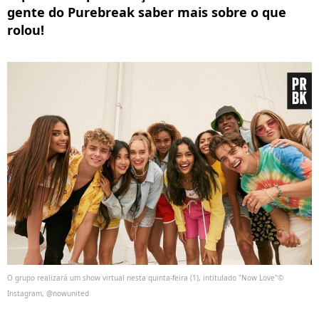
gente do Purebreak saber mais sobre o que
rolou!
O grupo realizará um show virtual nesta quinta-feira (1), intitulado "Now Love"©
Instagram, @nowunited