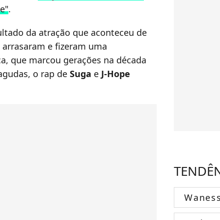
e"
.
ultado da atração que aconteceu de
s arrasaram e fizeram uma
ica, que marcou gerações na década
agudas, o rap de
Suga
e
J-Hope
TENDÊ
Wanes