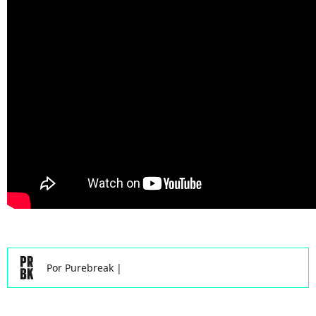
Por
Purebreak
|