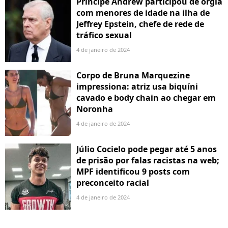
Príncipe Andrew participou de orgia
com menores de idade na ilha de
Jeffrey Epstein, chefe de rede de
tráfico sexual
4 de janeiro de 2024
Corpo de Bruna Marquezine
impressiona: atriz usa biquíni
cavado e body chain ao chegar em
Noronha
4 de janeiro de 2024
Júlio Cocielo pode pegar até 5 anos
de prisão por falas racistas na web;
MPF identificou 9 posts com
preconceito racial
4 de janeiro de 2024