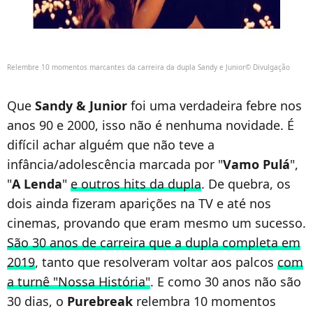
Relembre 10 momentos marcantes da carreira da dupla Sandy e Junior© Divulgação
Que
Sandy & Junior
foi uma verdadeira febre nos
anos 90 e 2000, isso não é nenhuma novidade. É
difícil achar alguém que não teve a
infância/adolescência marcada por "
Vamo Pulá
",
"
A Lenda
"
e outros hits da dupla
. De quebra, os
dois ainda fizeram aparições na TV e até nos
cinemas, provando que eram mesmo um sucesso.
São 30 anos de carreira que a dupla completa em
2019
, tanto que resolveram voltar aos palcos
com
a turnê "Nossa História"
. E como 30 anos não são
30 dias, o
Purebreak
relembra 10 momentos