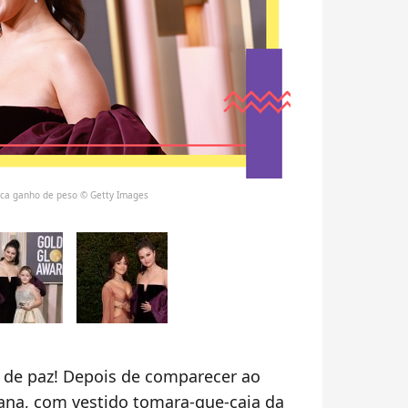
ica ganho de peso © Getty Images
de paz! Depois de comparecer ao
ana, com vestido tomara-que-caia da