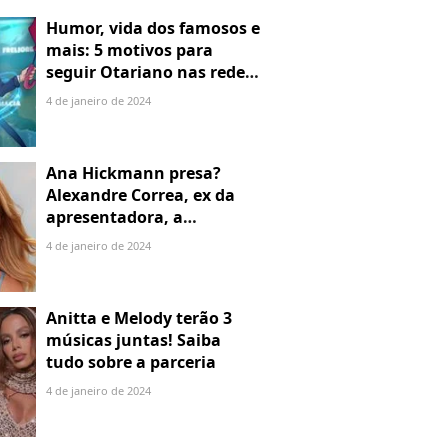
Humor, vida dos famosos e
mais: 5 motivos para
seguir Otariano nas redes
sociais
4 de janeiro de 2024
Ana Hickmann presa?
Alexandre Correa, ex da
apresentadora, a
denuncia por alienação
4 de janeiro de 2024
parental
Anitta e Melody terão 3
músicas juntas! Saiba
tudo sobre a parceria
4 de janeiro de 2024