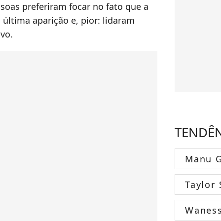
soas preferiram focar no fato que a
última aparição e, pior: lidaram
vo.
TENDÊ
Manu G
Taylor 
Wanes