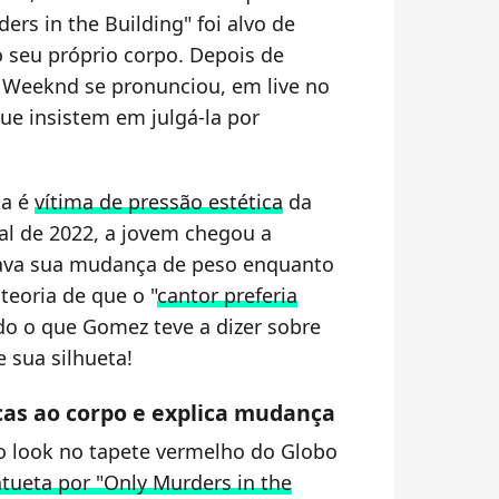
ders in the Building" foi alvo de
 seu próprio corpo. Depois de
 Weeknd se pronunciou, em live no
ue insistem em julgá-la por
na é
vítima de pressão estética
da
nal de 2022, a jovem chegou a
iava sua mudança de peso enquanto
teoria de que o "
cantor preferia
udo o que Gomez teve a dizer sobre
 sua silhueta!
cas ao corpo e explica mudança
o look no tapete vermelho do Globo
atueta por "Only Murders in the