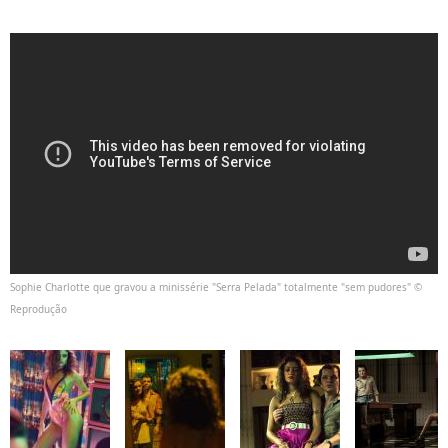
Sophie Charlotte que gravou a minissérie "Serra Pelada" totalmente "sem pudores" ©
Reprodução