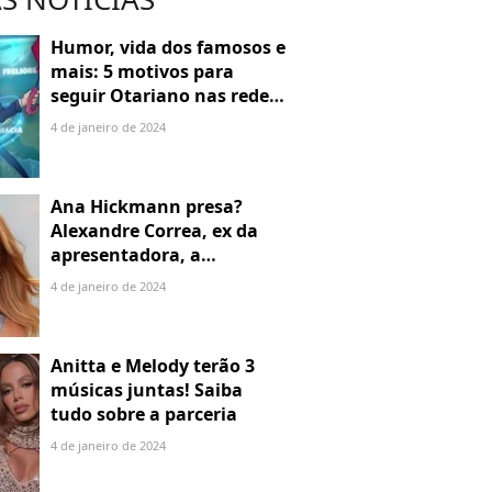
Humor, vida dos famosos e
mais: 5 motivos para
seguir Otariano nas redes
sociais
4 de janeiro de 2024
Ana Hickmann presa?
Alexandre Correa, ex da
apresentadora, a
denuncia por alienação
4 de janeiro de 2024
parental
Anitta e Melody terão 3
músicas juntas! Saiba
tudo sobre a parceria
4 de janeiro de 2024