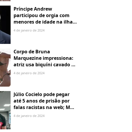
Príncipe Andrew
participou de orgia com
menores de idade na ilha
de Jeffrey Epstein, chefe de
4 de janeiro de 2024
rede de tráfico sexual
Corpo de Bruna
Marquezine impressiona:
atriz usa biquíni cavado e
body chain ao chegar em
4 de janeiro de 2024
Noronha
Júlio Cocielo pode pegar
até 5 anos de prisão por
falas racistas na web; MPF
identificou 9 posts com
4 de janeiro de 2024
preconceito racial