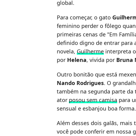
global.
Para começar, o gato
Guilher
feminino perder o fôlego qua
primeiras cenas de "Em Famíl
definido digno de entrar para 
novela,
Guilherme
interpreta 
por
Helena
, vivida por
Bruna 
Outro bonitão que está mexen
Nando Rodrigues
. O grandal
também na segunda parte da 
ator
posou sem camisa
para um
sensual e esbanjou boa forma.
Além desses dois galãs, mais 
você pode conferir em nossa 