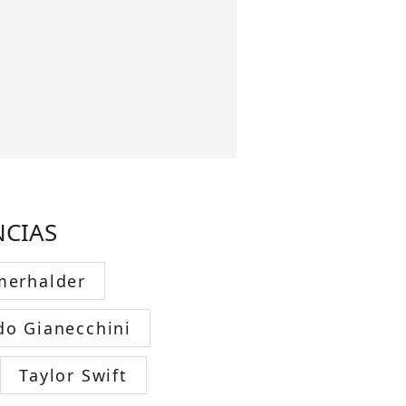
NCIAS
merhalder
do Gianecchini
Taylor Swift