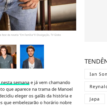
a fase da novela "Em Família"© Divulgação, TV Globo
TENDÊ
Ian So
u nesta semana
e já vem chamando
Reynal
ato que aparece na trama de Manoel
ecidiu eleger os galãs da história e
Japa
s que embelezarão o horário nobre