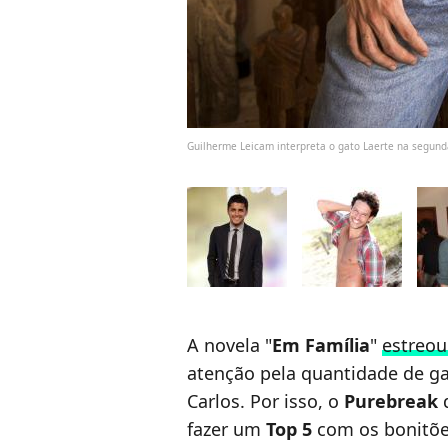
Guilherme Leicam interpreta o gato Laerte na segund
A novela "
Em Família
"
estreo
atenção pela quantidade de g
Carlos. Por isso, o
Purebreak
d
fazer um
Top 5
com os bonitõe