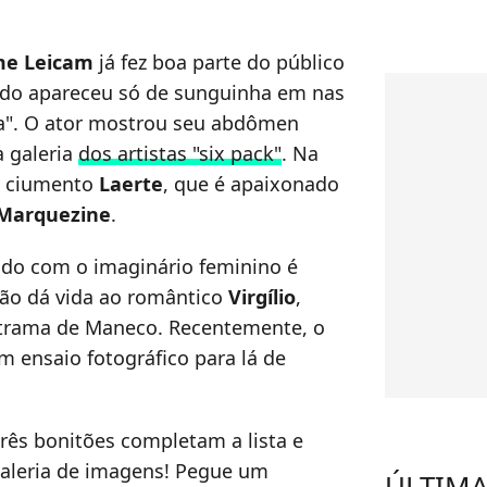
me Leicam
já fez boa parte do público
ndo apareceu só de sunguinha em nas
ia". O ator mostrou seu abdômen
a galeria
dos artistas "six pack"
. Na
o ciumento
Laerte
, que é apaixonado
Marquezine
.
do com o imaginário feminino é
hão dá vida ao romântico
Virgílio
,
trama de Maneco. Recentemente, o
 ensaio fotográfico para lá de
três bonitões completam a lista e
galeria de imagens! Pegue um
ÚLTIMA