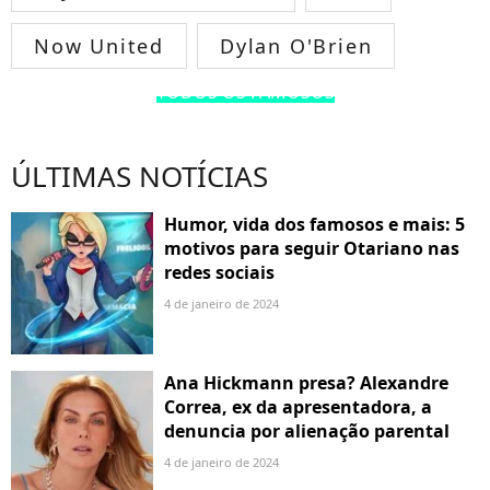
Now United
Dylan O'Brien
TODOS OS FAMOSOS
ÚLTIMAS NOTÍCIAS
Humor, vida dos famosos e mais: 5
motivos para seguir Otariano nas
redes sociais
4 de janeiro de 2024
Ana Hickmann presa? Alexandre
Correa, ex da apresentadora, a
denuncia por alienação parental
4 de janeiro de 2024