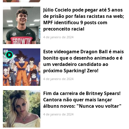
Júlio Cocielo pode pegar até 5 anos
de prisão por falas racistas na web;
MPF identificou 9 posts com
preconceito racial
4 de janeiro de 2024
Este videogame Dragon Ball é mais
player2
bonito que o desenho animado e é
um verdadeiro candidato ao
próximo Sparking! Zero!
4 de janeiro de 2024
Fim da carreira de Britney Spears!
Cantora não quer mais lançar
álbuns novos: "Nunca vou voltar"
4 de janeiro de 2024