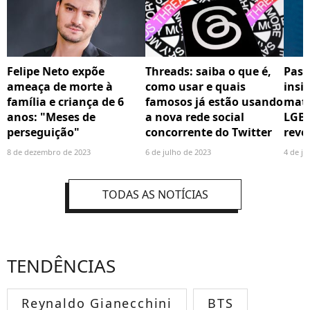
Felipe Neto expõe
Threads: saiba o que é,
Past
ameaça de morte à
como usar e quais
insi
família e criança de 6
famosos já estão usando
mata
anos: "Meses de
a nova rede social
LGBT
perseguição"
concorrente do Twitter
revo
8 de dezembro de 2023
6 de julho de 2023
4 de ju
TODAS AS NOTÍCIAS
TENDÊNCIAS
Reynaldo Gianecchini
BTS