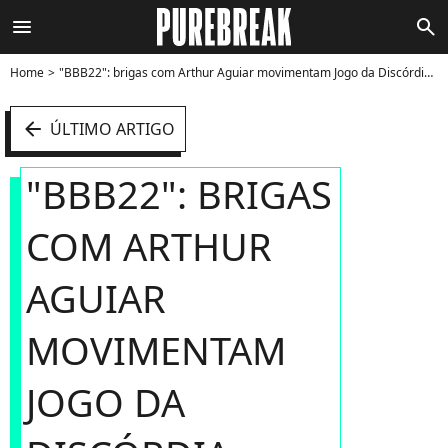
menu
search
Home
"BBB22": brigas com Arthur Aguiar movimentam Jogo da Discórdia - Foto
arrow_left
ÚLTIMO ARTIGO
"BBB22": BRIGAS
COM ARTHUR
AGUIAR
MOVIMENTAM
JOGO DA