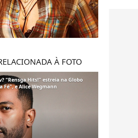
 RELACIONADA À FOTO
? "Rensga Hits!" estreia na Globo
na Fé", e Alice Wegmann