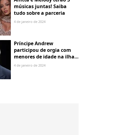
músicas juntas! Saiba
tudo sobre a parceria
4 de janeiro de 2024
Príncipe Andrew
participou de orgia com
menores de idade na ilha
de Jeffrey Epstein, chefe de
4 de janeiro de 2024
rede de tráfico sexual