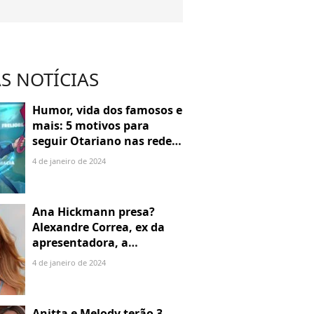
S NOTÍCIAS
Humor, vida dos famosos e
mais: 5 motivos para
seguir Otariano nas redes
sociais
4 de janeiro de 2024
Ana Hickmann presa?
Alexandre Correa, ex da
apresentadora, a
denuncia por alienação
4 de janeiro de 2024
parental
Anitta e Melody terão 3