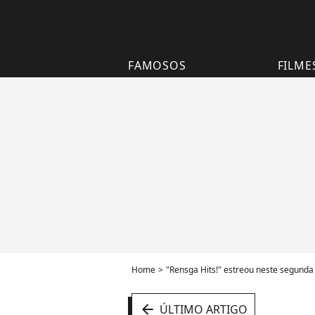
FAMOSOS
FILME
Home
"Rensga Hits!" estreou neste segunda 
arrow_left
ÚLTIMO ARTIGO