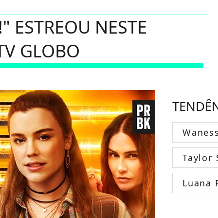
!" ESTREOU NESTE
TV GLOBO
TENDÊ
Wanes
Taylor 
Luana 