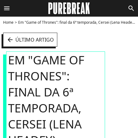
menu
search
Home
Em "Game of Thrones": final da 6ª temporada, Cersei (Lena Headey) coloca fogo em Porto Real e toma o Trono de Ferro! - Foto
arrow_left
ÚLTIMO ARTIGO
EM "GAME OF
THRONES":
FINAL DA 6ª
TEMPORADA,
CERSEI (LENA