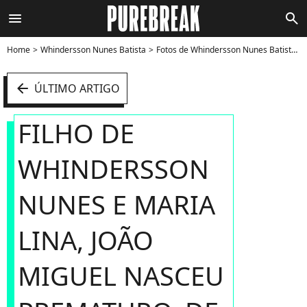
menu
search
Home
Whindersson Nunes Batista
Fotos de Whindersson Nunes Batista
arrow_left
ÚLTIMO ARTIGO
FILHO DE
WHINDERSSON
NUNES E MARIA
LINA, JOÃO
MIGUEL NASCEU