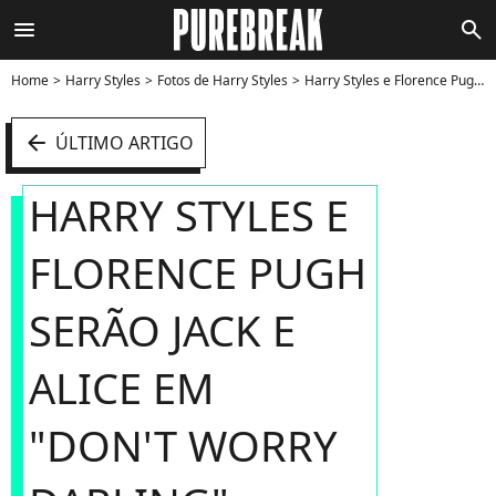
menu
search
Home
Harry Styles
Fotos de Harry Styles
Harry Styles e Florence Pugh serão Jack e Alice em "Don't Worry Darling" - Foto
arrow_left
ÚLTIMO ARTIGO
HARRY STYLES E
FLORENCE PUGH
SERÃO JACK E
ALICE EM
"DON'T WORRY