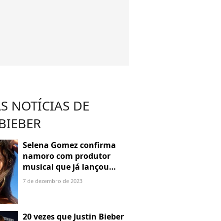
S NOTÍCIAS DE
 BIEBER
Selena Gomez confirma
namoro com produtor
musical que já lançou
parceria com Justin Bieber
7 de dezembro de 2023
20 vezes que Justin Bieber