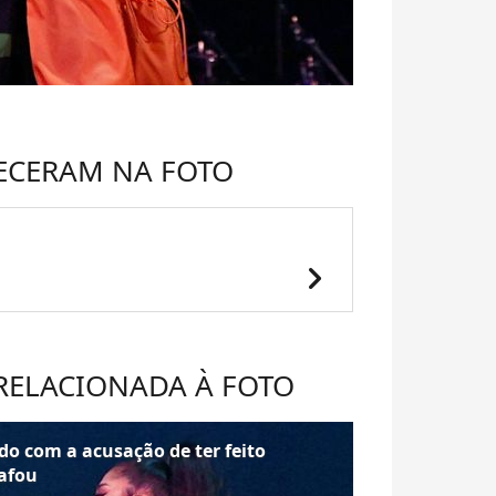
ECERAM NA FOTO
chevron_right
 RELACIONADA À FOTO
ado com a acusação de ter feito
bafou