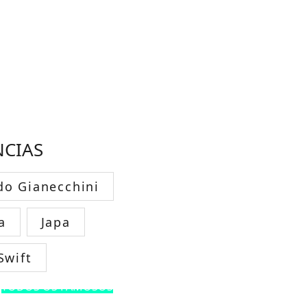
NCIAS
do Gianecchini
a
Japa
Swift
TODOS OS FAMOSOS