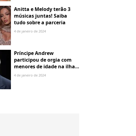
Anitta e Melody terão 3
músicas juntas! Saiba
tudo sobre a parceria
4 de janeiro de 2024
Príncipe Andrew
participou de orgia com
menores de idade na ilha
de Jeffrey Epstein, chefe de
4 de janeiro de 2024
rede de tráfico sexual