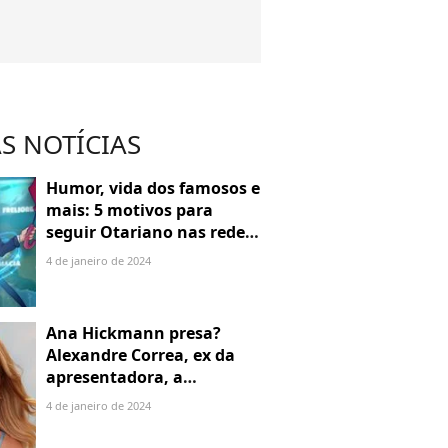
S NOTÍCIAS
Humor, vida dos famosos e
mais: 5 motivos para
seguir Otariano nas redes
sociais
4 de janeiro de 2024
Ana Hickmann presa?
Alexandre Correa, ex da
apresentadora, a
denuncia por alienação
4 de janeiro de 2024
parental