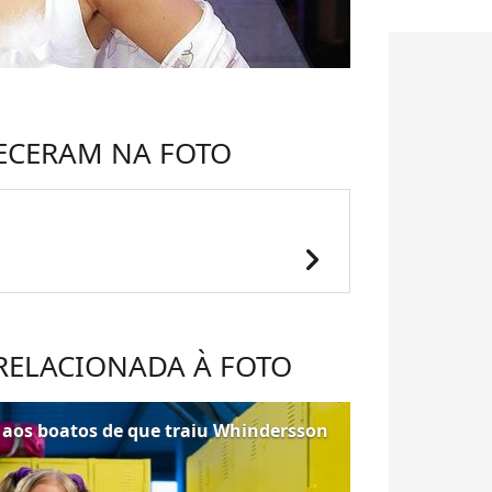
ECERAM NA FOTO
chevron_right
 RELACIONADA À FOTO
m aos boatos de que traiu Whindersson