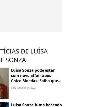
TÍCIAS DE LUÍSA
F SONZA
Luísa Sonza pode estar
com novo affair após
Chico Moedas. Saiba quem
é Luís Ribeirinho
3 de janeiro de 2024
Luísa Sonza fuma baseado