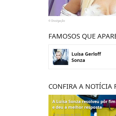
© Divulgação
FAMOSOS QUE APAR
Luísa Gerloff
Sonza
CONFIRA A NOTÍCIA
A Luísa Sonza resolveu pôr fi
e deu a melhor resposta
14 de agosto de 2020