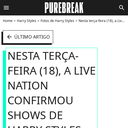
menu
search
Home
Harry Styles
Fotos de Harry Styles
Nesta terça-feira (18), a Live Nation confirmou shows de Harry Styles no Brasil ainda em 2022 - Foto
arrow_left
ÚLTIMO ARTIGO
NESTA TERÇA-
FEIRA (18), A LIVE
NATION
CONFIRMOU
SHOWS DE