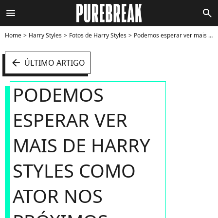
menu
search
Home
Harry Styles
Fotos de Harry Styles
Podemos esperar ver mais de Harry Styles como ator nos próximos anos. Isso porque o galã será a estrela dos filmes "My Policeman" e "Don't Worry Darling" - Foto
arrow_left
ÚLTIMO ARTIGO
PODEMOS
ESPERAR VER
MAIS DE HARRY
STYLES COMO
ATOR NOS