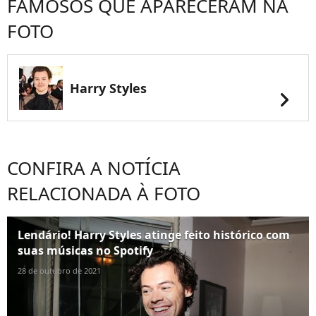
FAMOSOS QUE APARECERAM NA
FOTO
Harry Styles
chevron_right
CONFIRA A NOTÍCIA
RELACIONADA À FOTO
Lendário! Harry Styles atinge feito histórico com
suas músicas no Spotify
28 de outubro de 2021