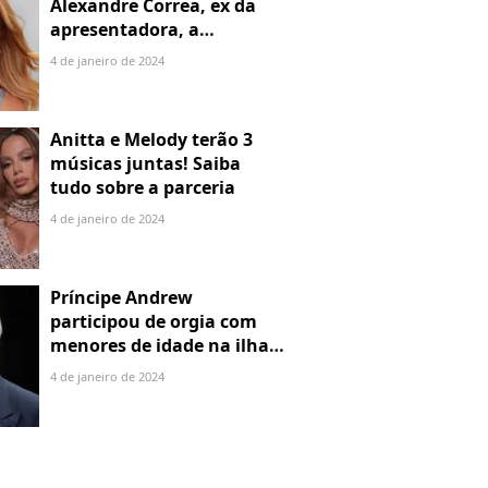
Alexandre Correa, ex da
apresentadora, a
denuncia por alienação
4 de janeiro de 2024
parental
Anitta e Melody terão 3
músicas juntas! Saiba
tudo sobre a parceria
4 de janeiro de 2024
Príncipe Andrew
participou de orgia com
menores de idade na ilha
de Jeffrey Epstein, chefe de
4 de janeiro de 2024
rede de tráfico sexual