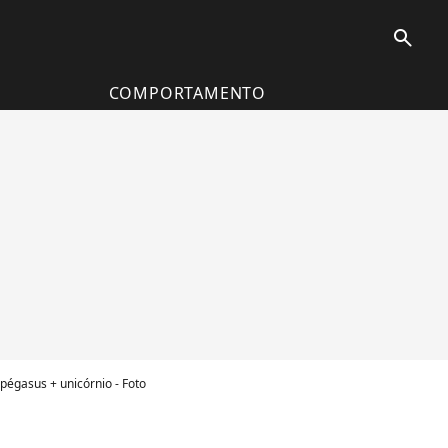
search
COMPORTAMENTO
pégasus + unicórnio - Foto