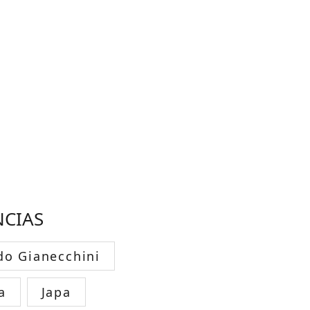
NCIAS
do Gianecchini
a
Japa