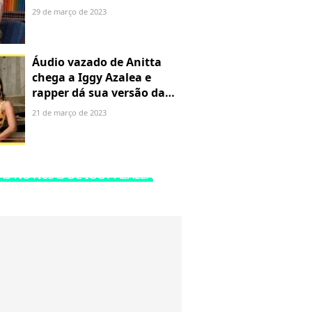
arrasar"
29 de março de 2023
Áudio vazado de Anitta
chega a Iggy Azalea e
rapper dá sua versão da
polêmica
21 de março de 2023
AS NOTÍCIAS DE IGGY AZALEA