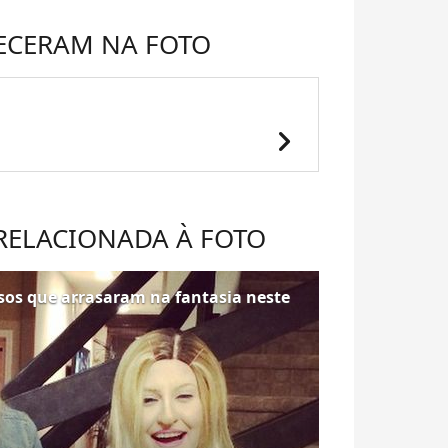
ECERAM NA FOTO
chevron_right
 RELACIONADA À FOTO
osos que arrasaram na fantasia neste