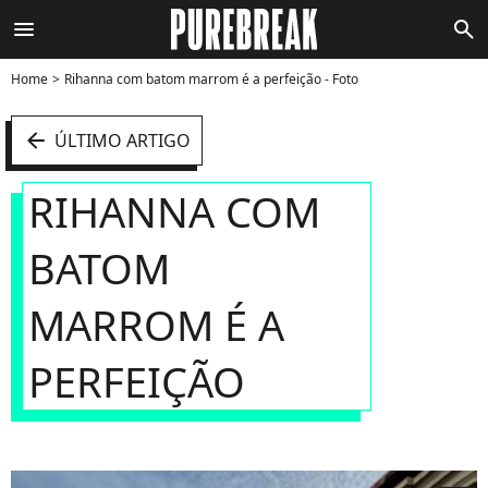
menu
search
Home
Rihanna com batom marrom é a perfeição - Foto
arrow_left
ÚLTIMO ARTIGO
RIHANNA COM
BATOM
MARROM É A
PERFEIÇÃO