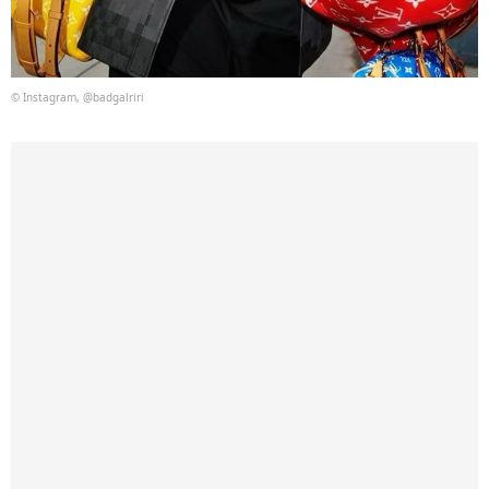
© Instagram, @badgalriri