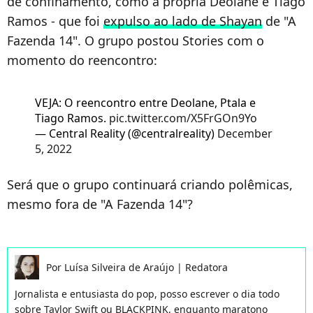
de confinamento, como a própria Deolane e Tiago
Ramos - que foi
expulso ao lado de Shayan
de "A
Fazenda 14". O grupo postou Stories com o
momento do reencontro:
VEJA: O reencontro entre Deolane, Ptala e
Tiago Ramos.
pic.twitter.com/X5FrGOn9Yo
— Central Reality (@centralreality)
December
5, 2022
Será que o grupo continuará criando polêmicas,
mesmo fora de "A Fazenda 14"?
Por
Luísa Silveira de Araújo
|
Redatora
Jornalista e entusiasta do pop, posso escrever o dia todo
sobre Taylor Swift ou BLACKPINK, enquanto maratono