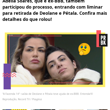
Adélia Soares, que é ex-BBB, também
participou do processo, entrando com liminar
para retirada de Deolane e Pétala. Confira mais
detalhes do que rolou!
"A Fazenda 14": saída de Deolane e Pétala teve ajuda de ex-BBB. Entenda!©
Reprodução, Record TV / Playplus