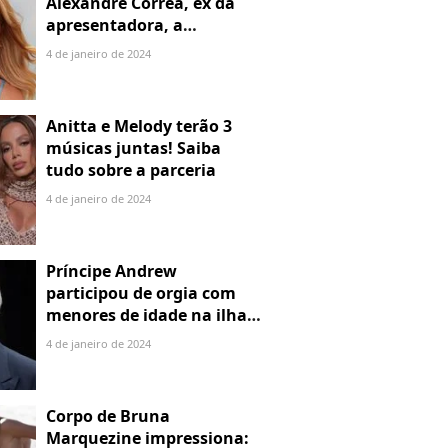
Alexandre Correa, ex da
apresentadora, a
denuncia por alienação
4 de janeiro de 2024
parental
Anitta e Melody terão 3
músicas juntas! Saiba
tudo sobre a parceria
4 de janeiro de 2024
Príncipe Andrew
participou de orgia com
menores de idade na ilha
de Jeffrey Epstein, chefe de
4 de janeiro de 2024
rede de tráfico sexual
Corpo de Bruna
Marquezine impressiona: