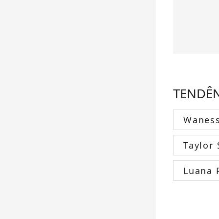
TENDÊ
Wanes
Taylor 
Luana 