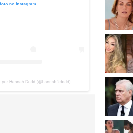
 foto no Instagram
da por Hannah Dodd (@hannahfkdodd)