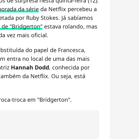
s de surpresa nesta quinta-feira (12).
porada da série
da Netflix percebeu a
retada por Ruby Stokes. Já sabíamos
 de "Bridgerton"
estava rolando, mas
a vez mais oficial.
bstituída do papel de Francesca,
m entra no local de uma das mais
atriz
Hannah Dodd
, conhecida por
ambém da Netflix. Ou seja, está
roca-troca em "Bridgerton".