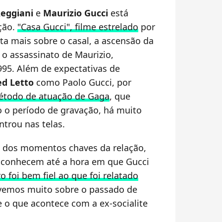
Reggiani
e
Maurizio Gucci
está
ção.
"Casa Gucci", filme estrelado
por
nta mais sobre o casal, a ascensão da
e o assassinato de Maurizio,
95. Além de expectativas de
ed Letto
como Paolo Gucci, por
método de atuação de Gaga
, que
o o período de gravação, há muito
ntrou nas telas.
e dos momentos chaves da relação,
e conhecem até a hora em que Gucci
ro foi bem fiel ao que foi relatado
 vemos muito sobre o passado de
e o que acontece com a ex-socialite