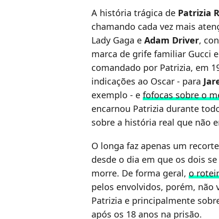
A história trágica de
Patrizia 
chamando cada vez mais aten
Lady Gaga e
Adam Driver
, co
marca de grife familiar Gucci 
comandado por Patrizia, em 19
indicações ao Oscar - para
Jar
exemplo - e
fofocas sobre o 
encarnou Patrizia durante tod
sobre a história real que não e
O longa faz apenas um recort
desde o dia em que os dois s
morre. De forma geral,
o rotei
pelos envolvidos, porém, não
Patrizia e principalmente sobr
após os 18 anos na prisão.