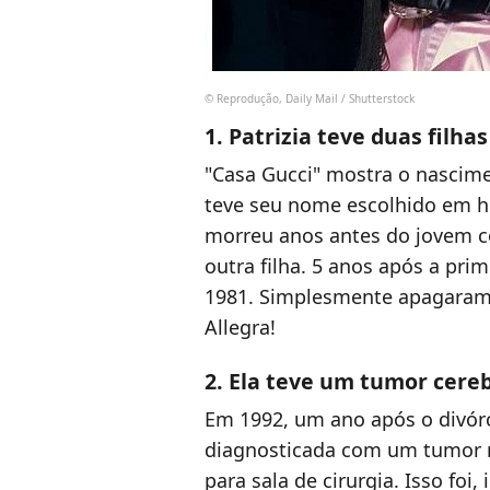
© Reprodução, Daily Mail / Shutterstock
1. Patrizia teve duas filha
"Casa Gucci" mostra o nascim
teve seu nome escolhido em 
morreu anos antes do jovem co
outra filha. 5 anos após a pri
1981. Simplesmente apagaram 
Allegra!
2. Ela teve um tumor cereb
Em 1992, um ano após o divórci
diagnosticada com um tumor no
para sala de cirurgia. Isso fo