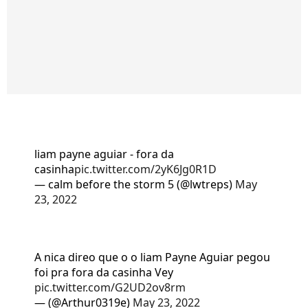
liam payne aguiar - fora da
casinha
pic.twitter.com/2yK6Jg0R1D
— calm before the storm 5 (@lwtreps)
May
23, 2022
A nica direo que o o liam Payne Aguiar pegou
foi pra fora da casinha Vey
pic.twitter.com/G2UD2ov8rm
— (@Arthur0319e)
May 23, 2022