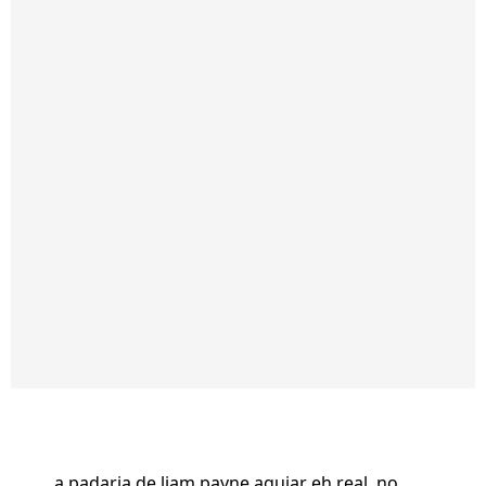
a padaria de liam payne aguiar eh real, no