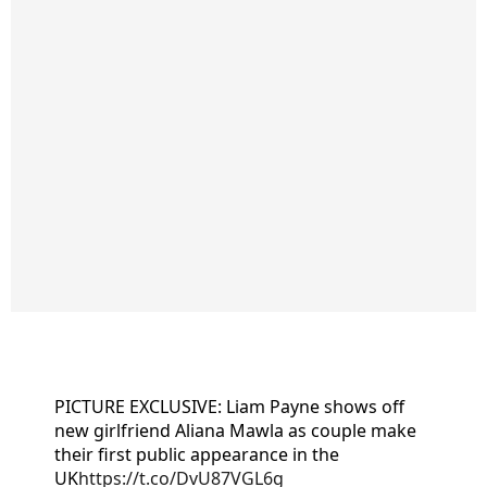
PICTURE EXCLUSIVE: Liam Payne shows off
new girlfriend Aliana Mawla as couple make
their first public appearance in the
UK
https://t.co/DvU87VGL6g