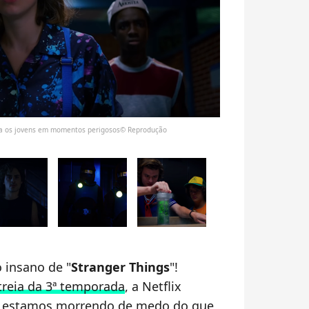
stra os jovens em momentos perigosos© Reprodução
 insano de "
Stranger Things
"!
treia da 3ª temporada
, a Netflix
s já estamos morrendo de medo do que