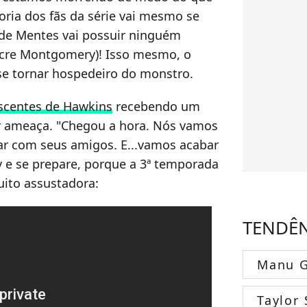
oria dos fãs da série vai mesmo se
r de Mentes vai possuir ninguém
cre Montgomery)! Isso mesmo, o
 se tornar hospedeiro do monstro.
scentes de Hawkins
recebendo um
 ameaça. "Chegou a hora. Nós vamos
r com seus amigos. E...vamos acabar
y e se prepare, porque a 3ª temporada
uito assustadora:
TENDÊ
Manu G
Taylor 