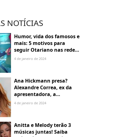
S NOTÍCIAS
Humor, vida dos famosos e
mais: 5 motivos para
seguir Otariano nas redes
sociais
4 de janeiro de 2024
Ana Hickmann presa?
Alexandre Correa, ex da
apresentadora, a
denuncia por alienação
4 de janeiro de 2024
parental
Anitta e Melody terão 3
músicas juntas! Saiba