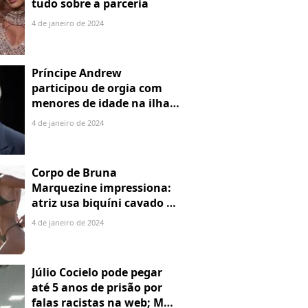
tudo sobre a parceria
4 de janeiro de 2024
Príncipe Andrew
participou de orgia com
menores de idade na ilha
de Jeffrey Epstein, chefe de
4 de janeiro de 2024
rede de tráfico sexual
Corpo de Bruna
Marquezine impressiona:
atriz usa biquíni cavado e
body chain ao chegar em
4 de janeiro de 2024
Noronha
Júlio Cocielo pode pegar
até 5 anos de prisão por
falas racistas na web; MPF