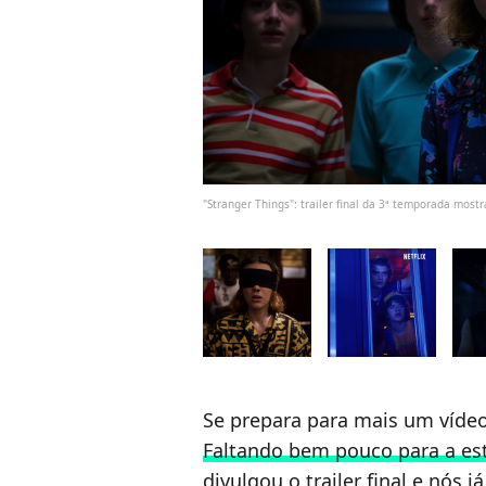
"Stranger Things": trailer final da 3ª temporada mo
Se prepara para mais um vídeo
Faltando bem pouco para a es
divulgou o trailer final e nó