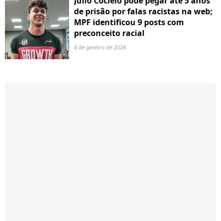
Júlio Cocielo pode pegar até 5 anos
de prisão por falas racistas na web;
MPF identificou 9 posts com
preconceito racial
4 de janeiro de 2024