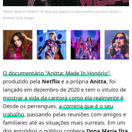
"Anitta: Made in Honório": fã idosa que aparece no documentário processa Anitta e
Netflix© Getty Images
O documentário "Anitta: Made In Honório"
,
produzido pela
Netflix
e a própria
Anitta
, foi
lançado em dezembro de 2020 e tem o intuito de
mostrar a vida da cantora como ela realmente é
.
Desde os perrengues,
a correria que é o seu
trabalho
, passando pelas reuniões com amigos e
familiares até as situações mais surreais. Em um
dos episódios o público conhece
Dona Maria Ilza