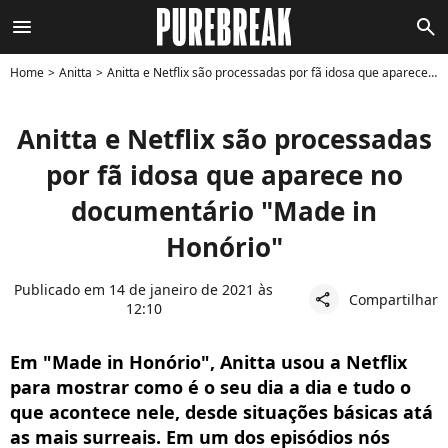
menu
search
Home
Anitta
Anitta e Netflix são processadas por fã idosa que aparece no documentário "Made in Honório"
Anitta e Netflix são processadas
por fã idosa que aparece no
documentário "Made in
Honório"
Publicado em 14 de janeiro de 2021 às
Compartilhar
share
12:10
Em "Made in Honório", Anitta usou a Netflix
para mostrar como é o seu dia a dia e tudo o
que acontece nele, desde situações básicas atá
as mais surreais. Em um dos episódios nós