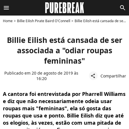
menu
search
Home
Billie Eilish Pirate Baird O'Connell
Billie Eilish está cansada de ser associada a "odiar roupas femininas"
Billie Eilish está cansada de ser
associada a "odiar roupas
femininas"
Publicado em 20 de agosto de 2019 às
Compartilhar
share
16:20
A cantora foi entrevistada por Pharrell Williams
e diz que não necessariamente odeia usar
roupas mais "femininas", ela só gosta das
roupas que usa e ponto. Billie Eilish diz que até
os elogios, às vezes, estão com uma pitada de