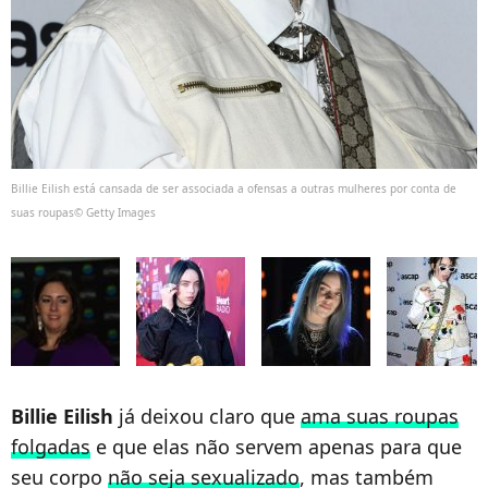
Billie Eilish está cansada de ser associada a ofensas a outras mulheres por conta de
suas roupas© Getty Images
Billie Eilish
já deixou claro que
ama suas roupas
folgadas
e que elas não servem apenas para que
seu corpo
não seja sexualizado
, mas também