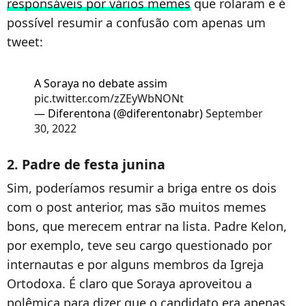
responsáveis por vários memes
que rolaram e é
possível resumir a confusão com apenas um
tweet:
A Soraya no debate assim
pic.twitter.com/zZEyWbNONt
— Diferentona (@diferentonabr)
September
30, 2022
2. Padre de festa junina
Sim, poderíamos resumir a briga entre os dois
com o post anterior, mas são muitos memes
bons, que merecem entrar na lista. Padre Kelon,
por exemplo, teve seu cargo questionado por
internautas e por alguns membros da Igreja
Ortodoxa. É claro que Soraya aproveitou a
polêmica para dizer que o candidato era apenas