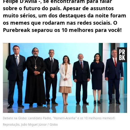
Felipe D'Ávila -, se encontraram para falar
sobre o futuro do país. Apesar de assuntos
muito sérios, um dos destaques da noite foram
os memes que rodaram nas redes sociais. O
Purebreak separou os 10 melhores para você!
Debate na Globo: candidato Padre, "Homem-Aranha" e os 10 melhores memes©
Reprodução, João Miguel Júnior / Globo