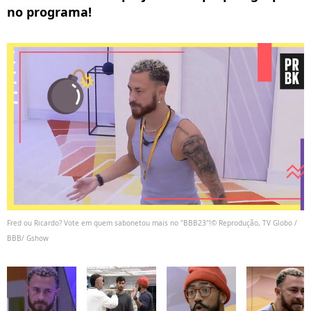
no programa!
Fred ou Ricardo? Vote em quem sabonetou mais no "BBB23"!© Reprodução, TV Globo /
BBB/ Gshow