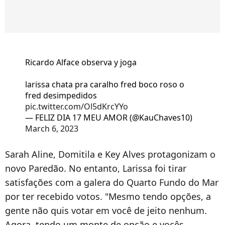
Ricardo Alface observa y joga
larissa chata pra caralho fred boco roso o
fred desimpedidos
pic.twitter.com/Ol5dKrcYYo
— FELIZ DIA 17 MEU AMOR (@KauChaves10)
March 6, 2023
Sarah Aline, Domitila e Key Alves protagonizam o
novo Paredão. No entanto, Larissa foi tirar
satisfações com a galera do Quarto Fundo do Mar
por ter recebido votos.
"Mesmo tendo opções, a
gente não quis votar em você de jeito nenhum.
Agora, tendo um monte de opção e vocês