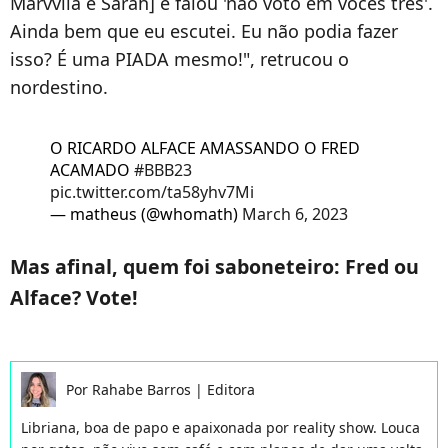
Marvvila e Sarah] e falou 'não voto em vocês três'.
Ainda bem que eu escutei. Eu não podia fazer
isso? É uma PIADA mesmo!", retrucou o
nordestino.
O RICARDO ALFACE AMASSANDO O FRED
ACAMADO
#BBB23
pic.twitter.com/ta58yhv7Mi
— matheus (@whomath)
March 6, 2023
Mas afinal, quem foi saboneteiro: Fred ou
Alface? Vote!
Por
Rahabe Barros
|
Editora
Libriana, boa de papo e apaixonada por reality show. Louca