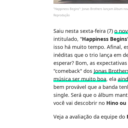
"Happiness Begins": Jonas Brothers lançam álbum no
Reprodução
Saiu nesta sexta-feira (7)
o nov
intitulado, "
Happiness Begins
isso há muito tempo. Afinal, 
inéditas que o trio lança em d
esperar? Bom, as expectativas
"comeback" dos
Jonas Brother
música ser muito boa
, ela
ain
bem provável que a banda ten
single. Será que o álbum man
você vai descobrir no
Hino ou
Veja a avaliação da equipe do