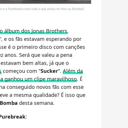
vo e o Purebreak conta tudo o que achou no Hino ou Bomba©
o álbum dos Jonas Brothers
,
", e os fãs estavam esperando por
esse é o primeiro disco com canções
ez anos. Será que valeu a pena
 estavam bem altas, já que o
s
começou com "
Sucker
".
Além da
da ganhou um clipe maravilhoso
. É
ha conseguido novos fãs com esse
teve a mesma qualidade? É isso que
 Bomba
desta semana.
Purebreak
: