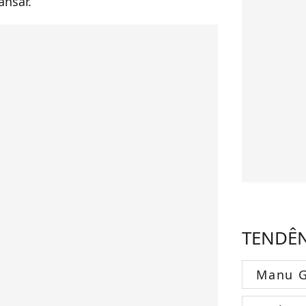
ansar.
TENDÊ
Manu G