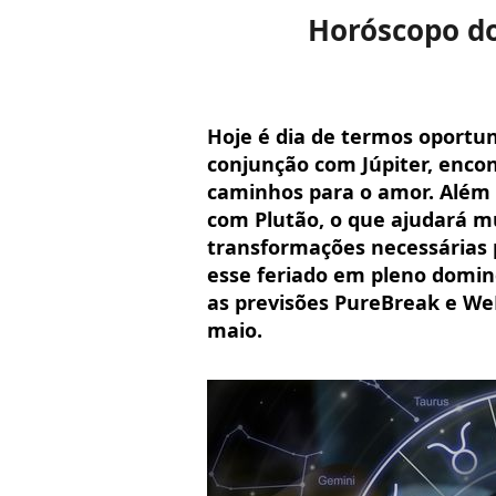
Horóscopo do
Hoje é dia de termos oport
conjunção com Júpiter, enco
caminhos para o amor. Além 
com Plutão, o que ajudará m
transformações necessárias 
esse feriado em pleno doming
as previsões PureBreak e WeM
maio.