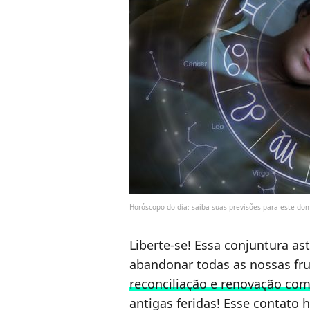
Horóscopo do dia: saiba suas previsões para este do
Liberte-se! Essa conjuntura ast
abandonar todas as nossas fr
reconciliação e renovação co
antigas feridas! Esse contato