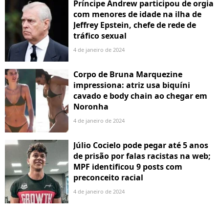
Príncipe Andrew participou de orgia
com menores de idade na ilha de
Jeffrey Epstein, chefe de rede de
tráfico sexual
4 de janeiro de 2024
Corpo de Bruna Marquezine
impressiona: atriz usa biquíni
cavado e body chain ao chegar em
Noronha
4 de janeiro de 2024
Júlio Cocielo pode pegar até 5 anos
de prisão por falas racistas na web;
MPF identificou 9 posts com
preconceito racial
4 de janeiro de 2024