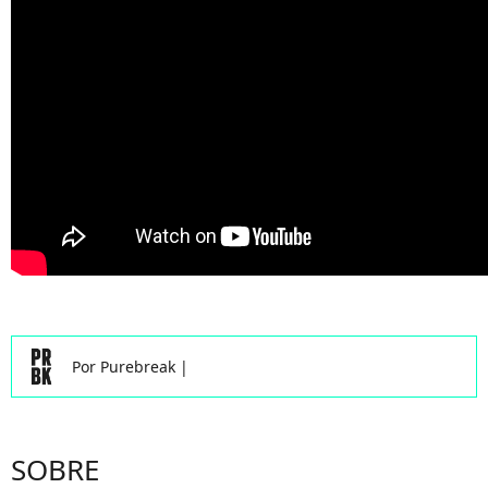
Por
Purebreak
|
SOBRE