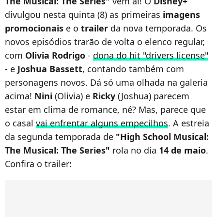
The Musical: The Series"
vem aí! O
Disney+
divulgou nesta quinta (8) as primeiras
imagens
promocionais
e o
trailer
da nova temporada. Os
novos episódios trarão de volta o elenco regular,
com
Olivia Rodrigo
-
dona do hit "drivers license"
- e
Joshua Bassett
, contando também com
personagens novos. Dá só uma olhada na galeria
acima!
Nini
(Olivia) e
Ricky
(Joshua) parecem
estar em clima de romance, né? Mas, parece que
o casal
vai enfrentar alguns empecilhos
. A estreia
da segunda temporada de
"High School Musical:
The Musical: The Series"
rola no dia
14 de maio
.
Confira o trailer: