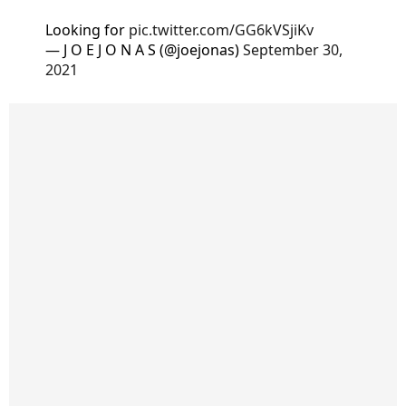
Looking for
pic.twitter.com/GG6kVSjiKv
— J O E J O N A S (@joejonas)
September 30,
2021